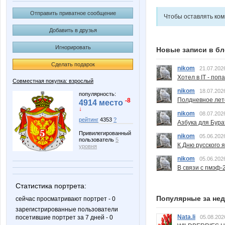
Отправить приватное сообщение
Чтобы оставлять ко
Добавить в друзья
Игнорировать
Новые записи в бл
Сделать подарок
nikom
21.07.202
Хотел в IT - поп
Совместная покупка: взрослый
nikom
18.07.202
популярность:
Полдневное лет
-8
4914 место
↓
nikom
08.07.202
рейтинг
4353
?
Азбука для Бура
Привилегированный
nikom
05.06.202
пользователь
5
К Дню русского 
уровня
nikom
05.06.202
В связи с пмэф-
Статистика портрета:
Популярные за не
сейчас просматривают портрет - 0
зарегистрированные пользователи
Nata.li
посетившие портрет за 7 дней - 0
05.08.202