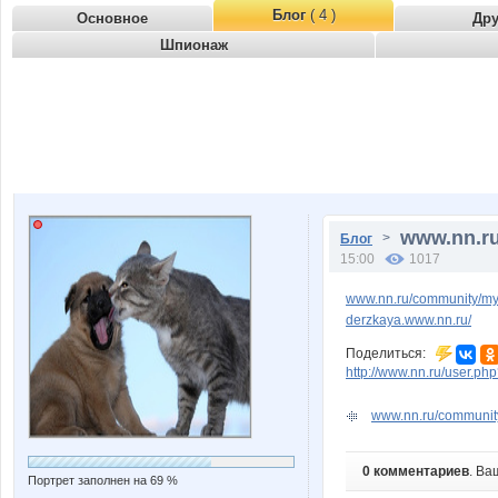
Блог
( 4 )
Основное
Др
Шпионаж
www.nn.r
>
Блог
15:00
1017
www.nn.ru/community/m
derzkaya.www.nn.ru/
Поделиться:
http://www.nn.ru/user.
www.nn.ru/community
0 комментариев
. Ва
Портрет заполнен на 69 %