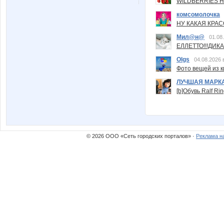
WILDBERRIES Н
комсомолочка
НУ КАКАЯ КРАСОТ
Мил@н@
01.08
ЕЛЛЕТТО!!!ДИК
Olgs
04.08.2026 
Фото вещей из ки
ЛУЧШАЯ МАРК
[b]Обувь Ralf Ri
© 2026 ООО «Сеть городских порталов» ·
Реклама н